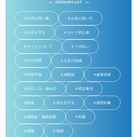
CATEGORY LIST
お得な買い物
お金の使い方
お金を守る
カード初心者
サイトについて
リボ払い
不正利用
人生の知識
代替手段
体験談
健康資産
支払い日・締め日
暗証番号
税金
自分を守る
補償対象
補助金・減免制度
転職
退職
雑談