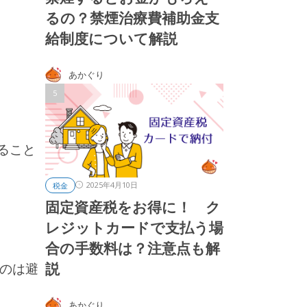
るの？禁煙治療費補助金支
給制度について解説
。
あかぐり
すること
2025年4月10日
税金
固定資産税をお得に！ ク
レジットカードで支払う場
合の手数料は？注意点も解
説
るのは避
あかぐり