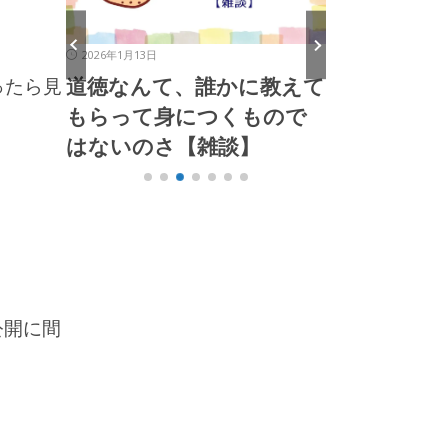
2026年1月13日
2026年1月4日
と狂戦
道徳なんて、誰かに教えて
これからは
ったら見
談】
もらって身につくもので
る【雑談】
はないのさ【雑談】
公開に間