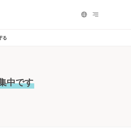
守る
集中です