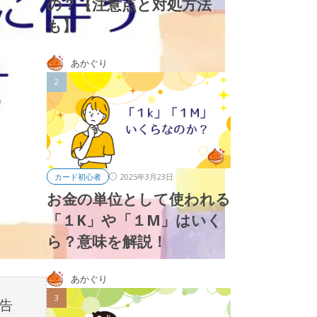
の？【注意点と対処方法
も】
あかぐり
2025年3月23日
カード初心者
お金の単位として使われる
「１K」や「１M」はいく
ら？意味を解説！
あかぐり
告