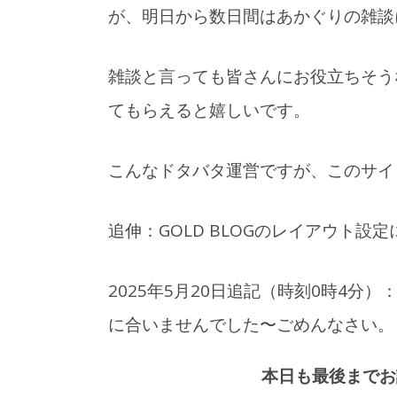
が、明日から数日間はあかぐりの雑談
2025年12月31日
2
何事もなく過ごせている
A
雑談と言っても皆さんにお役立ちそう
のは、知らない誰かのお
【
てもらえると嬉しいです。
かげ【雑談】
こんなドタバタ運営ですが、このサイ
追伸：GOLD BLOGのレイアウト設
2025年5月20日追記（時刻0時4分
に合いませんでした〜ごめんなさい。
本日も最後までお