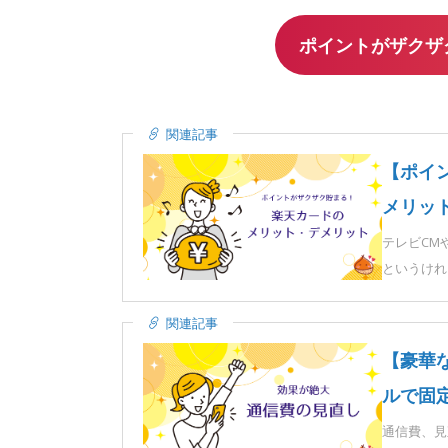
ポイントがザクザ
関連記事
【ポイ
メリッ
テレビCM
というけれ
関連記事
【豪華
ルで固
通信費、見