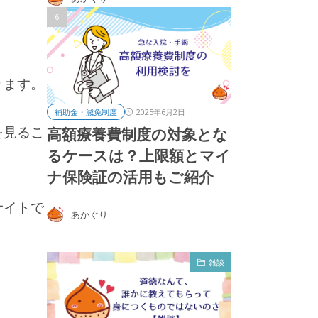
ります。
2025年6月2日
補助金・減免制度
を見るこ
高額療養費制度の対象とな
るケースは？上限額とマイ
ナ保険証の活用もご紹介
サイトで
あかぐり
雑談
雑談