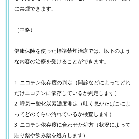
に禁煙できます。
制度を活用しよう
9.
禁煙で節約できる金額は？
（中略）
10.
あかぐりの感想：誰もが健康で長く生きるため
に本気
健康保険を使った標準禁煙治療では、以下のよう
10-1.
ひとり一人の健康が、国を強くする
な内容の治療を受けることができます。
11.
まとめ：自分だけでできなかったら誰かに頼っ
ていいのです！
1. ニコチン依存度の判定（問診などによってどれ
だけニコチンに依存しているか判定します）
2. 呼気一酸化炭素濃度測定（吐く息がたばこによ
ってどのくらい汚れているか検査します）
3. ニコチン依存度に合わせた処方（状況によって
貼り薬や飲み薬を処方します）