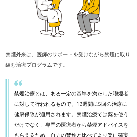
5.
タバコがやめられないのは「意志が弱いから」で
はありません
5-1.
ニコチンは「脳に強い快感をもたらす」成分
6.
タバコが身体に与える影響は？
禁煙外来は、医師のサポートを受けながら禁煙に取り
6-1.
1. 血管が収縮する
組む治療プログラムです。
6-2.
2. 血流が悪くなる
6-3.
3. 酸素不足になる
禁煙治療とは、ある一定の基準を満たした喫煙者
6-4.
4. 発がんリスクの増加
に対して行われるもので、12週間に5回の治療に
健康保険が適用されます。禁煙治療では薬を使う
7.
禁煙は「健康」だけでなく「人生そのもの」を守
だけでなく、専門の医療者から禁煙アドバイスを
る選択
もらえるため、自力の禁煙と比べてより楽に確実
8.
「一人では難しい」と感じたら、禁煙外来や補助