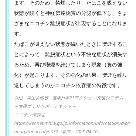
ます。そのため、禁煙したり、たばこを吸えない
状態が続くと神経伝達物質の分泌が低下し、さま
ざまなニコチン離脱症状が出現することになりま
す。
たばこが吸えない状態が続いたときに喫煙するこ
とによって、離脱症状という不快な症状が消失す
るため、再び喫煙を続けてしまう現象（負の強
化）が起こります。その強化の結果、喫煙を繰り
返してしまうのがニコチン依存症の特徴です。
引用：厚生労働省 健康日本21アクション支援システム
～健康づくりサポートネット～
ニコチン依存症
https://kennet.mhlw.go.jp/information/information/dicti
onary/tobacco/yt-052（参照：2025-04-10）