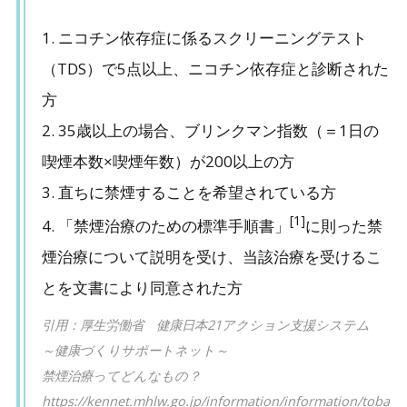
1. ニコチン依存症に係るスクリーニングテスト
（TDS）で5点以上、ニコチン依存症と診断された
方
2. 35歳以上の場合、ブリンクマン指数（＝1日の
喫煙本数×喫煙年数）が200以上の方
3. 直ちに禁煙することを希望されている方
[1]
4. 「禁煙治療のための標準手順書」
に則った禁
煙治療について説明を受け、当該治療を受けるこ
とを文書により同意された方
引用：厚生労働省 健康日本21アクション支援システム
～健康づくりサポートネット～
禁煙治療ってどんなもの？
https://kennet.mhlw.go.jp/information/information/toba