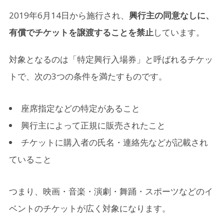
3.
転売チケットでは入場できないことも
2019年6月14日から施行され、
興行主の同意なしに、
有償でチケットを譲渡することを禁止
しています。
3-1.
転売チケットの主なトラブル例
対象となるのは「特定興行入場券」と呼ばれるチケッ
4.
安心・安全にチケットを購入するには
トで、次の3つの条件を満たすものです。
5.
おわりに
座席指定などの特定があること
興行主によって正規に販売されたこと
チケットに購入者の氏名・連絡先などが記載され
ていること
つまり、映画・音楽・演劇・舞踊・スポーツなどのイ
ベントのチケットが広く対象になります。