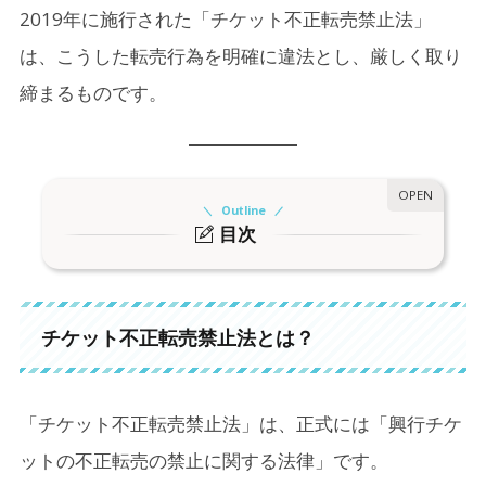
2019年に施行された「チケット不正転売禁止法」
は、こうした転売行為を明確に違法とし、厳しく取り
締まるものです。
Outline
目次
1.
チケット不正転売禁止法とは？
1-1.
禁止される行為は
チケット不正転売禁止法とは？
1-2.
「特定興行入場券」とは
2.
チケットの高額転売は誰も幸せにならない
「チケット不正転売禁止法」は、正式には「興行チケ
2-1.
違反するとどうなる？
ットの不正転売の禁止に関する法律」です。