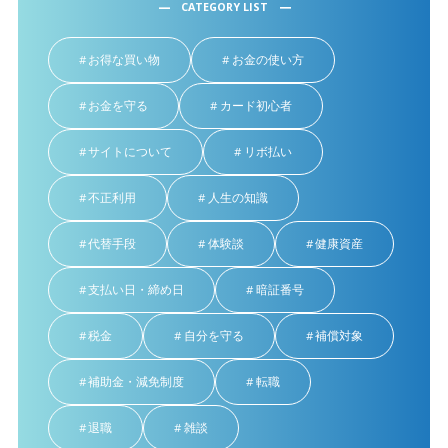
CATEGORY LIST
お得な買い物
お金の使い方
お金を守る
カード初心者
サイトについて
リボ払い
不正利用
人生の知識
代替手段
体験談
健康資産
支払い日・締め日
暗証番号
税金
自分を守る
補償対象
補助金・減免制度
転職
退職
雑談