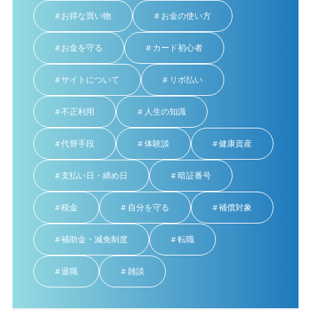
お得な買い物
お金の使い方
お金を守る
カード初心者
サイトについて
リボ払い
不正利用
人生の知識
代替手段
体験談
健康資産
支払い日・締め日
暗証番号
税金
自分を守る
補償対象
補助金・減免制度
転職
退職
雑談