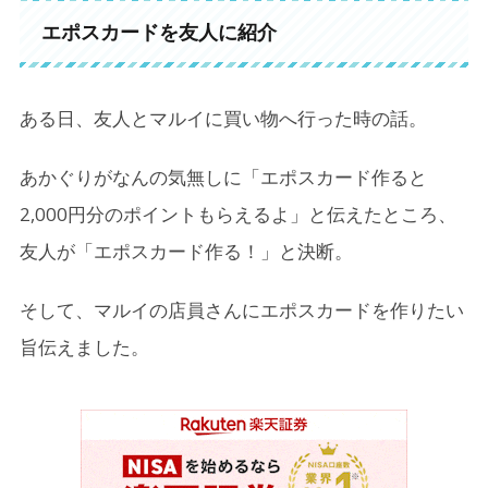
2.
エポスカードを作りたい！と言えば完了
エポスカードを友人に紹介
3.
気に入ったものやサービスは、使われないと無く
なる
ある日、友人とマルイに買い物へ行った時の話。
4.
あなたの紹介が、経済をよくする
5.
あかぐりがおすすめしたいバウムクーヘン
あかぐりがなんの気無しに「エポスカード作ると
2,000円分のポイントもらえるよ」と伝えたところ、
6.
「紹介ってなんだか気が引ける・・・」という人
へ
友人が「エポスカード作る！」と決断。
7.
考えや行動が世の中を動かした事例
そして、マルイの店員さんにエポスカードを作りたい
7-1.
１）たったひとりの投稿から始まった「#MeToo
旨伝えました。
運動」（2017年〜）
7-2.
２）ある高校生のアイデアが、世界のプラスチッ
クごみ削減につながった（2013年）
8.
大切なものは、たくさんの人に伝えよう