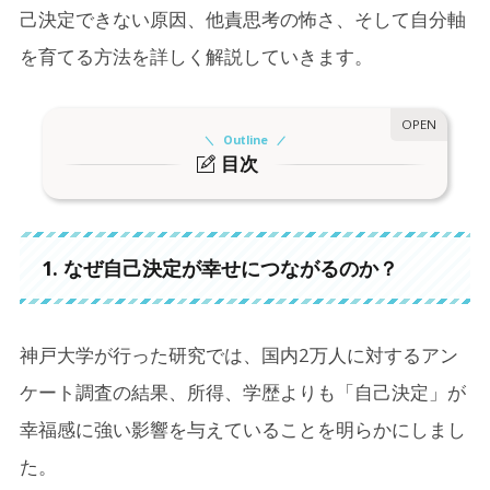
己決定できない原因、他責思考の怖さ、そして自分軸
を育てる方法を詳しく解説していきます。
Outline
目次
1.
1. なぜ自己決定が幸せにつながるのか？
1-1.
自己決定が幸福につながる理由
1. なぜ自己決定が幸せにつながるのか？
2.
2. 自己決定できない原因とは？（環境・思考の
クセ・教育など）
神戸大学が行った研究では、国内2万人に対するアン
2-1.
自己決定を阻む3つの要因
ケート調査の結果、所得、学歴よりも「自己決定」が
幸福感に強い影響を与えていることを明らかにしまし
3.
3. 他責思考の怖さ
た。
3-1.
成長のチャンスを逃す