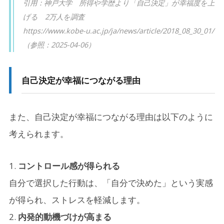
引用：神戸大学 所得や学歴より「自己決定」が幸福度を上
を保つコツ
げる 2万人を調査
https://www.kobe-u.ac.jp/ja/news/article/2018_08_30_01/
6-1.
周囲との関係を保つ４つのポイント
（参照：2025-04-06）
7.
おわりに
自己決定が幸福につながる理由
また、自己決定が幸福につながる理由は以下のように
考えられます。
コントロール感が得られる
自分で選択した行動は、「自分で決めた」という実感
が得られ、ストレスを軽減します。
内発的動機づけが高まる