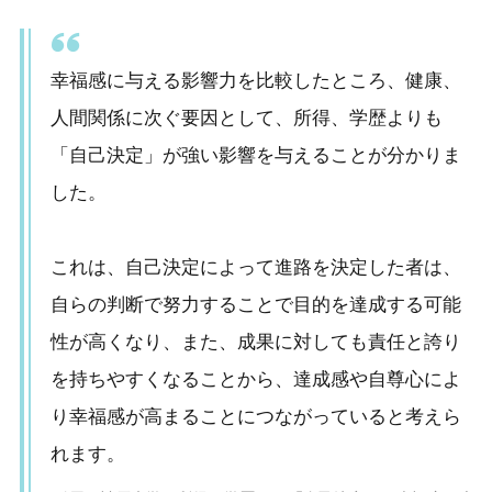
3-2.
人間関係が悪化する
3-3.
何も変わらない「現実」
幸福感に与える影響力を比較したところ、健康、
人間関係に次ぐ要因として、所得、学歴よりも
4.
4. 自分軸を育てるためのステップ（具体的な行
「自己決定」が強い影響を与えることが分かりま
動）
した。
4-1.
まずは小さなことから決める練習を
4-2.
自分の選択に責任を持つ
これは、自己決定によって進路を決定した者は、
4-3.
決定を人任せにしない自分になる
自らの判断で努力することで目的を達成する可能
性が高くなり、また、成果に対しても責任と誇り
5.
5. 他人の意見を参考にしつつ、自分で決める方
を持ちやすくなることから、達成感や自尊心によ
法（バランスの取り方）
り幸福感が高まることにつながっていると考えら
5-1.
バランスの取り方
れます。
6.
6. 「自己決定＝孤独」ではない！周囲との関係