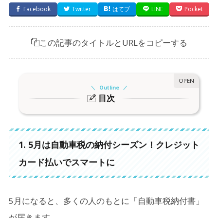
Facebook
Twitter
はてブ
LINE
Pocket
この記事のタイトルとURLをコピーする
Outline
目次
1.
1. 5月は自動車税の納付シーズン！クレジットカ
ード払いでスマートに
1. 5月は自動車税の納付シーズン！クレジット
2.
2. そもそも自動車税とは？
カード払いでスマートに
3.
3. クレジットカードで支払う方法
4.
4. クレジットカードで払うメリット
5月になると、多くの人のもとに「自動車税納付書」
4-1.
ポイントが貯まる！
が届きます。