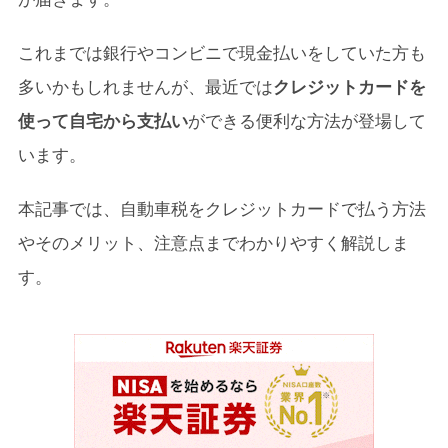
4-2.
自宅で完結、外出不要
これまでは銀行やコンビニで現金払いをしていた方も
4-3.
支払履歴が残る
多いかもしれませんが、最近では
クレジットカードを
5.
5. 注意点やデメリットもチェック
使って自宅から支払い
ができる便利な方法が登場して
5-1.
１）手数料がかかる
います。
5-2.
２）納税証明書の発行はされない
本記事では、自動車税をクレジットカードで払う方法
5-3.
３）対応していない自治体もある
やそのメリット、注意点までわかりやすく解説しま
5-4.
４）納付書発行当日はクレジットカードで納付が
す。
できない
5-5.
５）金融機関の窓口やコンビニではクレジットカ
ードによる納付はできない
6.
6. 自動車税の支払いにもおすすめ！クレジット
カード決済