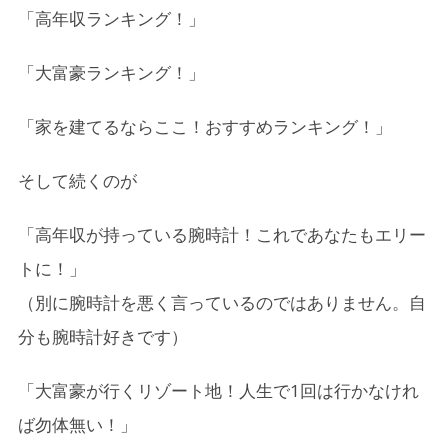
「高年収ランキング！」
7.
投資をする
「大富豪ランキング！」
8.
そもそも、お金って本当に必要？と考えてみる
8-1.
１）お金を使わずに生活している人の事例
「家を建てるならここ！おすすめランキング！」
8-2.
２）必要最低限の「幸せに生きるコスト」を知る
そして続くのが
8-3.
３）お金に縛られないマインドセットの持ち方
「高年収が持っている腕時計！これであなたもエリー
9.
最後に
トに！」
（別に腕時計を悪く言っているのではありません。自
分も腕時計好きです）
「大富豪が行くリゾート地！人生で1回は行かなけれ
ば勿体無い！」