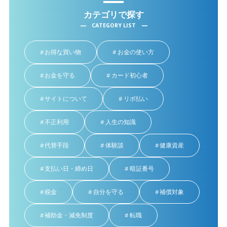
カテゴリで探す
CATEGORY LIST
お得な買い物
お金の使い方
お金を守る
カード初心者
サイトについて
リボ払い
不正利用
人生の知識
代替手段
体験談
健康資産
支払い日・締め日
暗証番号
税金
自分を守る
補償対象
補助金・減免制度
転職