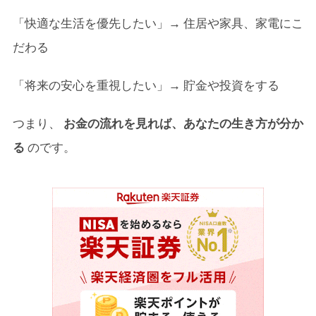
7-3.
３）満足度チェック（使ったお金が幸福につなが
「快適な生活を優先したい」→ 住居や家具、家電にこ
るか）
だわる
7-4.
４）予算チェック（経済的な余裕を考える）
「将来の安心を重視したい」→ 貯金や投資をする
7-5.
５）未来視点チェック（長期的な影響を考える）
7-6.
６）選択肢チェック（最適な選択をするために）
つまり、
お金の流れを見れば、あなたの生き方が分か
る
のです。
8.
まとめ