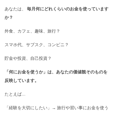
4.
自分はどのように生きていきたいのか、決断しよ
う
あなたは、
毎月何にどれくらいのお金を使っています
か？
5.
自分の生き方を決められない人は、他責思考にな
る
外食、カフェ、趣味、旅行？
6.
幸せになるには幸せになるお金の使い方をする
スマホ代、サブスク、コンビニ？
6-1.
１）人間関係の質
6-2.
２）自分で決められる自由
貯金や投資、自己投資？
6-3.
３）目的や生きがい
「何にお金を使うか」は、あなたの価値観そのものを
6-4.
４）心身が健康であること
反映しています。
7.
お金の使い方チェックリスト
たとえば…
7-1.
１）価値観チェック（根本的な判断基準）
「経験を大切にしたい」→ 旅行や習い事にお金を使う
7-2.
２）必要性チェック（浪費を防ぐために）