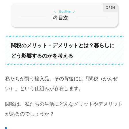
Outline
目次
1.
関税のメリット・デメリットとは？暮らしにどう
影響するのかを考える
関税のメリット・デメリットとは？暮らしに
1-1.
そもそも関税とは？
どう影響するのかを考える
1-2.
関税のメリット
1-3.
関税のデメリット
私たちが買う輸入品。その背後には「関税（かんぜ
1-4.
消費者にとってはどっちが得？
い）」という仕組みが存在します。
1-5.
関税は「守る力」と「コスト」の両面を持つ
関税は、私たちの生活にどんなメリットやデメリット
2.
輸出先の関税が上がると何が起きるの？
があるのでしょうか？
2-1.
輸出企業の収益が減少する
2-2.
国内経済にも影響が波及