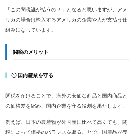
4-2.
「今できること」に目を向けて、丁寧に生きる
「この関税誰が払うの？」となると思いますが、アメ
4-3.
今の経済状況から見ると「賢く関税を使う」こと
リカの場合は輸入するアメリカの企業や人が支払う仕
が重要
組みになっています。
5.
家庭にできる4つの対策
5-1.
1. 支出の見直しと固定費の削減
関税のメリット
5-2.
2. 国産品・地元商品を意識して選ぶ
5-3.
3. ポイント還元やキャッシュレス決済を活用する
① 国内産業を守る
5-4.
4. 長期的な視点で「分散投資」を意識する
関税をかけることで、海外の安価な商品と国内商品と
6.
まとめ
の価格差を縮め、国内企業を守る役割を果たします。
例えば、日本の農産物が外国産に比べて高くても、関
税によって価格のバランスを取ることで、国産品が売