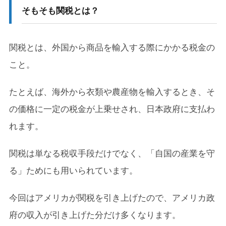
そもそも関税とは？
2-3.
為替や株価の変動も起きやすくなる
関税とは、外国から商品を輸入する際にかかる税金の
3.
近年の経済・動向から見る関税の大まかなトレン
ド
こと。
3-1.
1. 自由貿易の流れが基本（関税引き下げの傾向）
たとえば、海外から衣類や農産物を輸入するとき、そ
3-2.
2. ただし、保護主義の動きも一部にある（関税引
の価格に一定の税金が上乗せされ、日本政府に支払わ
き上げ）
れます。
3-3.
3. 日本の場合：関税のバランスがカギ
関税は単なる税収手段だけでなく、「自国の産業を守
3-4.
4. 最近の物価上昇と関税の関係
る」ためにも用いられています。
4.
未来のことは誰にもわからないので、慌てずに
今回はアメリカが関税を引き上げたので、アメリカ政
4-1.
過去を振り返っても「予想通り」だったことは少
ない
府の収入が引き上げた分だけ多くなります。