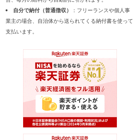
6-3.
クレジットカード納付の注意点
自分で納付（普通徴収）
：フリーランスや個人事
業主の場合、自治体から送られてくる納付書を使って
7.
7. あなたの暮らしをよくする住民税
支払います。
7-1.
住民税は何に使われている？
7-2.
住民税を納めることで、私たちの暮らしが支えら
れる
7-3.
住民税の使い道を知ると、納税の意識が変わる！
7-4.
税金をもっと知りたい人へのおすすめ書籍
8.
8. まとめ