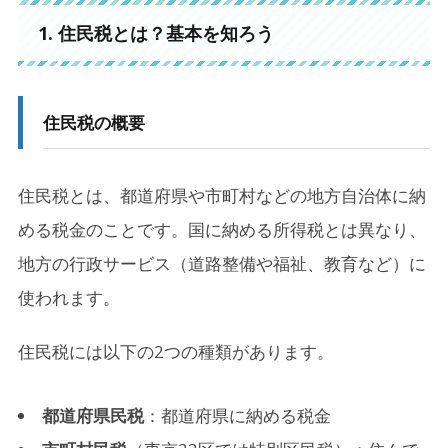
1-1.
住民税の概要
1. 住民税とは？基本を知ろう
1-2.
住民税の納付方法
2.
2. 住民税の計算方法
住民税の概要
2-1.
住民税の内訳
住民税とは、都道府県や市町村などの地方自治体に納
3.
3. 住民税を節税する方法
める税金のことです。国に納める所得税とは異なり、
3-1.
① ふるさと納税を活用する
地方の行政サービス（道路整備や福祉、教育など）に
3-2.
② iDeCo（個人型確定拠出年金）を利用する
使われます。
3-3.
③ 医療費控除・生命保険料控除を活用する
住民税には以下の2つの種類があります。
3-4.
④ 配偶者控除・扶養控除を見直す
4.
4. 住民税を滞納したらどうなる？
都道府県民税
：都道府県に納める税金
4-1.
延滞金が発生する