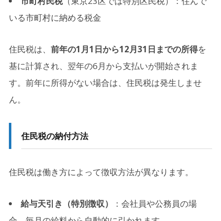
市町村民税
（東京23区では特別区民税）：住んで
いる市町村に納める税金
4-2.
差し押さえの可能性がある
4-3.
分割納付の相談が可能
住民税は、
前年の1月1日から12月31日までの所得
を
基に計算され、翌年の6月から支払いが開始されま
5.
5. 社会人2年目から支払いが始まる
す。前年に所得がない場合は、住民税は発生しませ
5-1.
なぜ社会人1年目は住民税がかからないの？
ん。
5-2.
社会人2年目に要注意！住民税の支払いが始まるタ
イミング
住民税の納付方法
5-3.
2年目からの住民税に備えるためにやるべきこと
6.
6. 住民税をクレジットカードで納付するメリッ
住民税は働き方によって徴収方法が異なります。
ト
6-1.
住民税をクレジットカードで納付する方法
給与天引き（特別徴収）
：会社員や公務員の場
6-2.
クレジットカード納付のメリット
合、毎月の給料から自動的に引かれます。