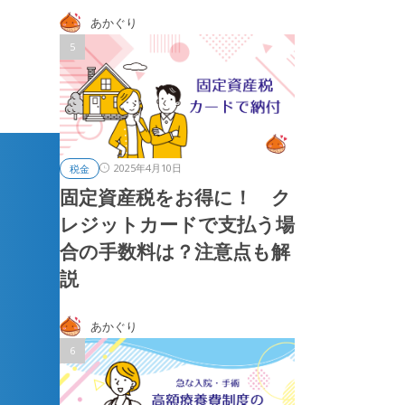
あかぐり
2025年4月10日
税金
固定資産税をお得に！ ク
レジットカードで支払う場
合の手数料は？注意点も解
説
あかぐり