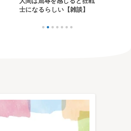
と狂戦
道徳なんて、誰かに教えて
これからは
談】
もらって身につくもので
る【雑談】
はないのさ【雑談】