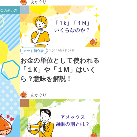
あかぐり
お金の使い方
2025年3月23日
カード初心者
お金の単位として使われる
「１K」や「１M」はいく
ら？意味を解説！
あかぐり