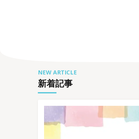
何事もなく過ごせている
A
のは、知らない誰かのお
【
かげ【雑談】
NEW ARTICLE
新着記事