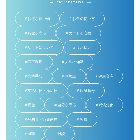
CATEGORY LIST
お得な買い物
お金の使い方
お金を守る
カード初心者
サイトについて
リボ払い
不正利用
人生の知識
代替手段
体験談
健康資産
支払い日・締め日
暗証番号
税金
自分を守る
補償対象
補助金・減免制度
転職
退職
雑談