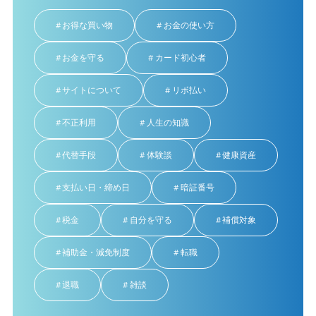
お得な買い物
お金の使い方
お金を守る
カード初心者
サイトについて
リボ払い
不正利用
人生の知識
代替手段
体験談
健康資産
支払い日・締め日
暗証番号
税金
自分を守る
補償対象
補助金・減免制度
転職
退職
雑談