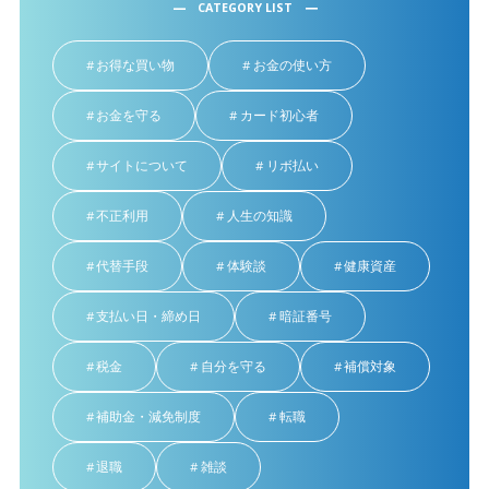
CATEGORY LIST
お得な買い物
お金の使い方
お金を守る
カード初心者
サイトについて
リボ払い
不正利用
人生の知識
代替手段
体験談
健康資産
支払い日・締め日
暗証番号
税金
自分を守る
補償対象
補助金・減免制度
転職
退職
雑談