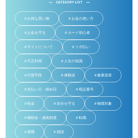
CATEGORY LIST
お得な買い物
お金の使い方
お金を守る
カード初心者
サイトについて
リボ払い
不正利用
人生の知識
代替手段
体験談
健康資産
支払い日・締め日
暗証番号
税金
自分を守る
補償対象
補助金・減免制度
転職
退職
雑談