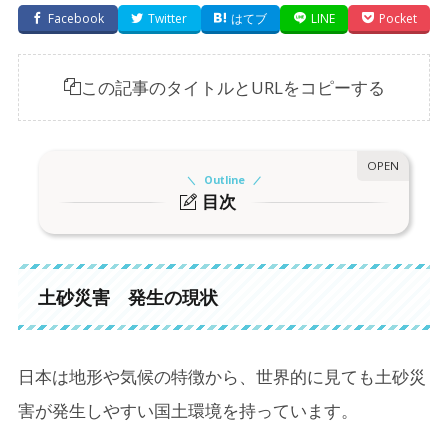
Facebook
Twitter
はてブ
LINE
Pocket
この記事のタイトルとURLをコピーする
Outline
目次
1.
土砂災害 発生の現状
2.
土砂災害警戒区域とは？
土砂災害 発生の現状
2-1.
なぜ区域指定があるのか？
3.
土砂災害の主な種類
日本は地形や気候の特徴から、世界的に見ても土砂災
4.
土砂災害の前兆
害が発生しやすい国土環境を持っています。