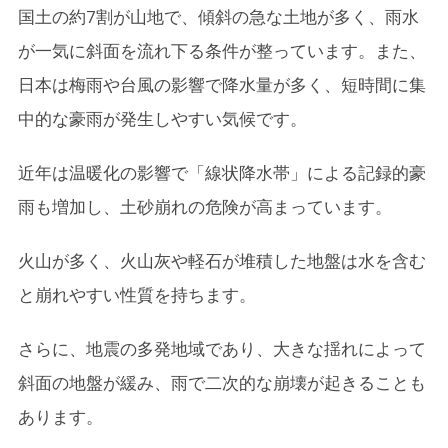
5.
命を守るための避難行動
国土の約7割が山地で、傾斜の急な土地が多く、雨水
5-1.
災害に備える防災アイテム
が一気に斜面を流れ下る条件が整っています。また、
日本は梅雨や台風の影響で降水量が多く、短時間に集
5-2.
万が一の時のために、ホイッスルを用意
中的な豪雨が発生しやすい気候です。
6.
まとめ
近年は温暖化の影響で「線状降水帯」による記録的豪
雨も増加し、土砂崩れの危険が高まっています。
火山が多く、火山灰や軽石が堆積した地盤は水を含む
と崩れやすい性質を持ちます。
さらに、地震の多発地域であり、大きな揺れによって
斜面の地盤が緩み、雨で二次的な崩壊が起きることも
あります。