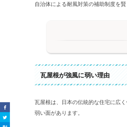
自治体による耐風対策の補助制度を賢
1.
瓦屋根が強風に弱い理由
2.
自治体の補助金 主な事例
瓦屋根が強風に弱い理由
2-1.
補助の対象となる工事・診断の中
3.
補助を受けるための手順（一般的
瓦屋根は、日本の伝統的な住宅に広く
3-1.
工事業者を選ぶときのポイント
弱い面があります。
4.
補助制度を利用するメリットと留