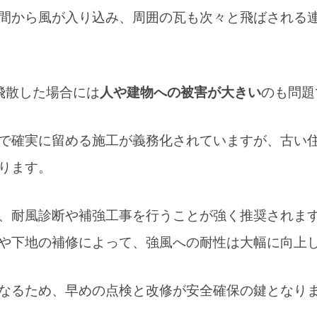
間から風が入り込み、周囲の瓦も次々と飛ばされる
2026年1月31日
2026年1月17日
Iの性格が良いと感じる
人間は屈辱を感じる
雑談】
士になるらしい【雑
飛散した場合には
人や建物への被害が大きい
のも問題
で確実に留める施工が義務化されていますが、古い
ります。
、耐風診断や補強工事を行うことが強く推奨されま
や下地の補修によって、強風への耐性は大幅に向上
なるため、早めの点検と改修が安全確保の鍵となり