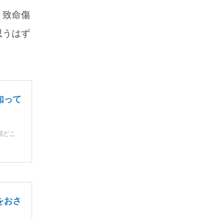
、致命傷
思うはず
知って
国どこ
をおさ