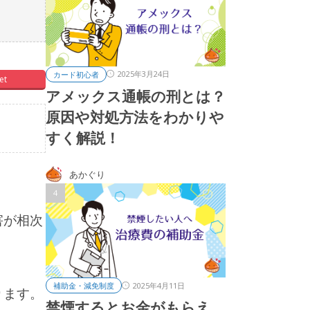
2025年3月24日
カード初心者
et
アメックス通帳の刑とは？
原因や対処方法をわかりや
すく解説！
あかぐり
害が相次
2025年4月11日
補助金・減免制度
ります。
禁煙するとお金がもらえ