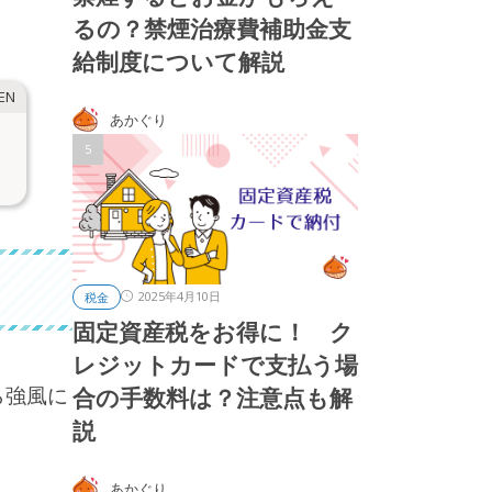
るの？禁煙治療費補助金支
給制度について解説
あかぐり
2025年4月10日
税金
固定資産税をお得に！ ク
レジットカードで支払う場
ら強風に
合の手数料は？注意点も解
説
あかぐり