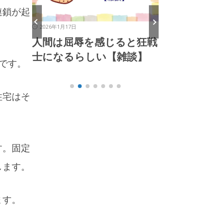
連鎖が起
2026年1月13日
2026年1月4日
と狂戦
道徳なんて、誰かに教えて
これからは
談】
もらって身につくもので
る【雑談】
です。
はないのさ【雑談】
住宅はそ
す。固定
します。
ます。