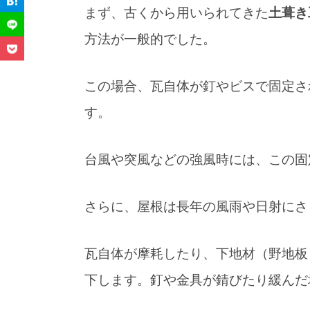
まず、古くから用いられてきた
土葺き
4-1.
まず何をすべきか
方法が一般的でした。
5.
まとめ
この場合、瓦自体が釘やビスで固定さ
す。
台風や突風などの強風時には、この固
さらに、屋根は長年の風雨や日射にさ
瓦自体が摩耗したり、下地材（野地板
雑談
下します。釘や金具が錆びたり緩んだ