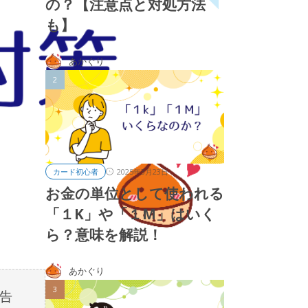
の？【注意点と対処方法
も】
あかぐり
2025年3月23日
カード初心者
お金の単位として使われる
「１K」や「１M」はいく
ら？意味を解説！
あかぐり
告