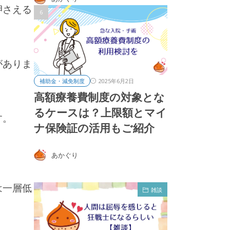
押さえる
がありま
2025年6月2日
補助金・減免制度
高額療養費制度の対象とな
るケースは？上限額とマイ
す。
ナ保険証の活用もご紹介
あかぐり
は一層低
雑談
雑談