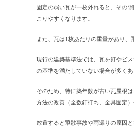
固定の弱い瓦が一枚外れると、その隙
2025年12月31日
こりやすくなります。
何事もなく過ごせている
A
のは、知らない誰かのお
【
また、瓦は1枚あたりの重量があり、
かげ【雑談】
現行の建築基準法では、瓦を釘やビス
の基準を満たしていない場合が多くあ
そのため、特に築年数が古い瓦屋根は
方法の改善（全数釘打ち、金具固定）
放置すると飛散事故や雨漏りの原因と