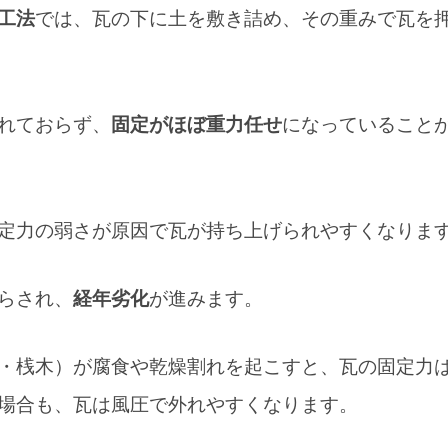
工法
では、瓦の下に土を敷き詰め、その重みで瓦を
れておらず、
固定がほぼ重力任せ
になっていること
定力の弱さが原因で瓦が持ち上げられやすくなりま
らされ、
経年劣化
が進みます。
・桟木）が腐食や乾燥割れを起こすと、瓦の固定力
雑談
場合も、瓦は風圧で外れやすくなります。