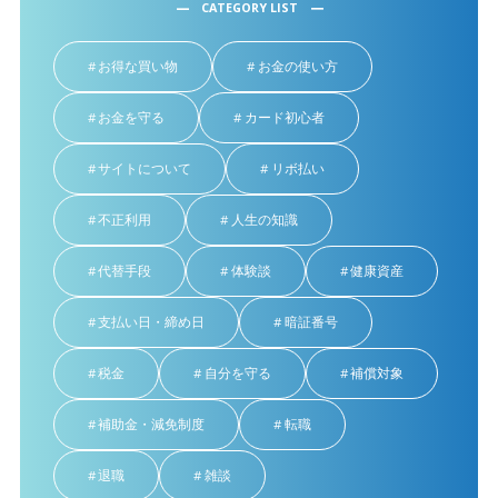
CATEGORY LIST
お得な買い物
お金の使い方
お金を守る
カード初心者
サイトについて
リボ払い
不正利用
人生の知識
代替手段
体験談
健康資産
支払い日・締め日
暗証番号
税金
自分を守る
補償対象
補助金・減免制度
転職
退職
雑談