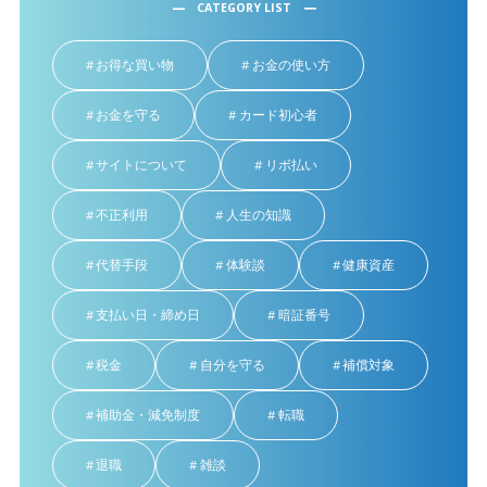
CATEGORY LIST
お得な買い物
お金の使い方
お金を守る
カード初心者
サイトについて
リボ払い
不正利用
人生の知識
代替手段
体験談
健康資産
支払い日・締め日
暗証番号
税金
自分を守る
補償対象
補助金・減免制度
転職
退職
雑談