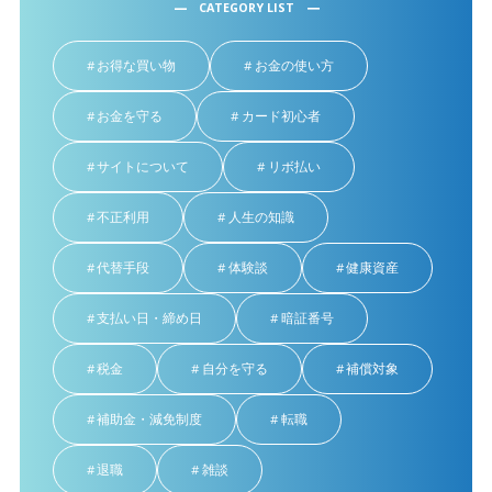
CATEGORY LIST
お得な買い物
お金の使い方
お金を守る
カード初心者
サイトについて
リボ払い
不正利用
人生の知識
代替手段
体験談
健康資産
支払い日・締め日
暗証番号
税金
自分を守る
補償対象
補助金・減免制度
転職
退職
雑談