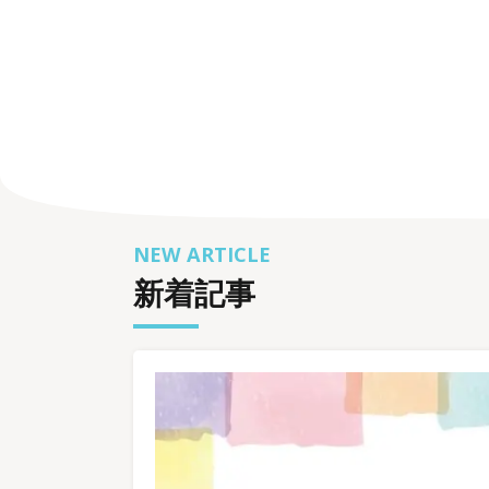
何事もなく過ごせている
A
のは、知らない誰かのお
【
かげ【雑談】
NEW ARTICLE
新着記事