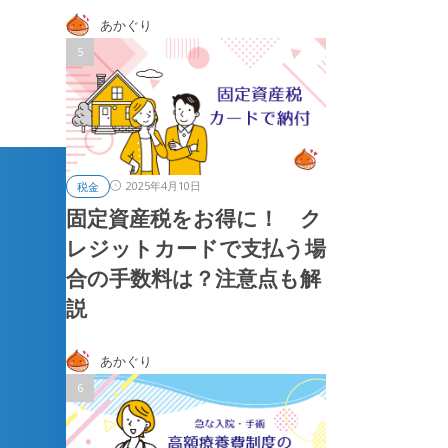
あかぐり
2025年4月10日
税金
固定資産税をお得に！ ク
レジットカードで支払う場
合の手数料は？注意点も解
説
あかぐり