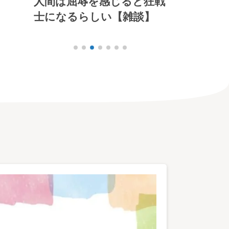
と狂戦
道徳なんて、誰かに教えて
これからは
談】
もらって身につくもので
る【雑談】
はないのさ【雑談】