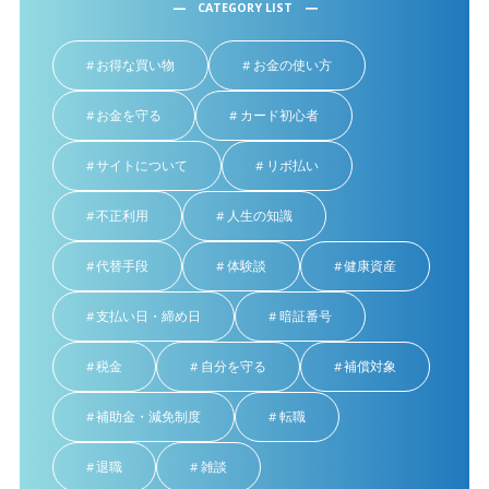
CATEGORY LIST
お得な買い物
お金の使い方
お金を守る
カード初心者
サイトについて
リボ払い
不正利用
人生の知識
代替手段
体験談
健康資産
支払い日・締め日
暗証番号
税金
自分を守る
補償対象
補助金・減免制度
転職
退職
雑談