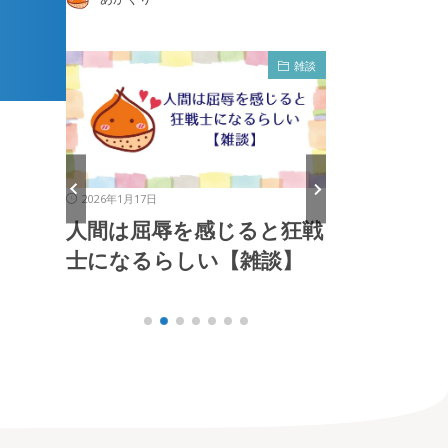
雑談
雑談
2026年1月13日
2026年1月4日
と狂戦
道徳なんて、誰かに教えて
これからは
談】
もらって身につくもので
る【雑談】
はないのさ【雑談】