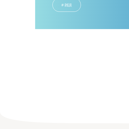
雑談
雑談
2025年12月31日
2
何事もなく過ごせている
A
のは、知らない誰かのお
【
かげ【雑談】