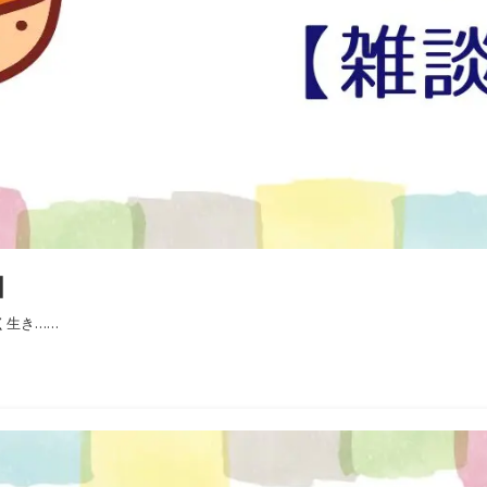
】
く生き……