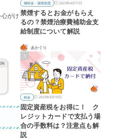
2025年4月11日
補助金・減免制度
禁煙するとお金がもらえ
を心がけ
るの？禁煙治療費補助金支
給制度について解説
あかぐり
2025年4月10日
税金
固定資産税をお得に！ ク
レジットカードで支払う場
合の手数料は？注意点も解
説