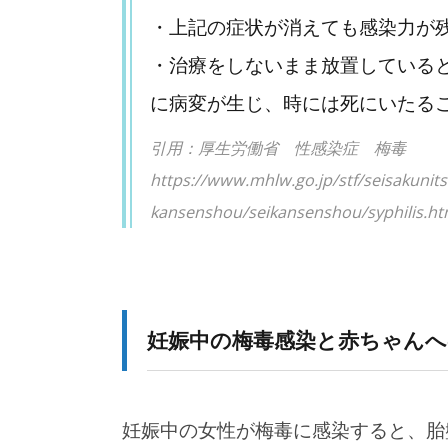
・上記の症状が消えても感染力が
・治療をしないまま放置している
に病変が生じ、時には死にいたる
引用：厚生労働省 性感染症 梅毒
https://www.mhlw.go.jp/stf/seisakunit
kansenshou/seikansenshou/syphilis
妊娠中の梅毒感染と赤ちゃんへ
妊娠中の女性が梅毒に感染すると、胎