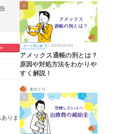
告
2025年3月24日
カード初心者
et
アメックス通帳の刑とは？
原因や対処方法をわかりや
すく解説！
あかぐり
もありま
。