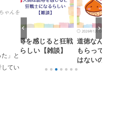
ちゃんを
2026年1月13日
2026年1月4日
と狂戦
道徳なんて、誰かに教えて
これからは
談】
もらって身につくもので
る【雑談】
った」と
はないのさ【雑談】
行してい