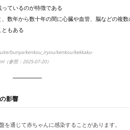
残っているのが特徴である
と、数年から数十年の間に心臓や血管、脳などの複数
こともある
suite/bunya/kenkou_iryou/kenkou/kekkaku-
.html（参照：2025-07-20）
の影響
盤を通じて赤ちゃんに感染することがあります。