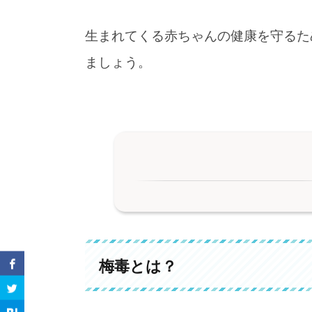
生まれてくる赤ちゃんの健康を守るた
ましょう。
1.
梅毒とは？
1-1.
妊娠中の梅毒感染と赤ちゃんへの
梅毒とは？
2.
梅毒の感染が急増中
3.
検査と治療について