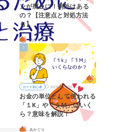
ンが廃止に！例外はある
の？【注意点と対処方法
も】
あかぐり
2025年3月23日
カード初心者
お金の単位として使われる
「１K」や「１M」はいく
ら？意味を解説！
あかぐり