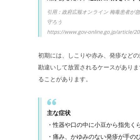
引用：政府広報オンライン 梅毒患者が
守ろう
https://www.gov-online.go.jp/articl
2025年12月31日
2
何事もなく過ごせている
A
のは、知らない誰かのお
【
初期には、しこりや赤み、発疹などの
かげ【雑談】
勘違いして放置されるケースがありま
ることがあります。
主な症状
・性器や口の中に小豆から指先く
・痛み、かゆみのない発疹が手の