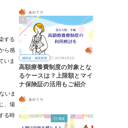
あかぐり
染する
から感
2025年6月2日
補助金・減免制度
ていま
高額療養費制度の対象とな
るケースは？上限額とマイ
ナ保険証の活用もご紹介
ないま
あかぐり
じ、場
する時
雑談
雑談