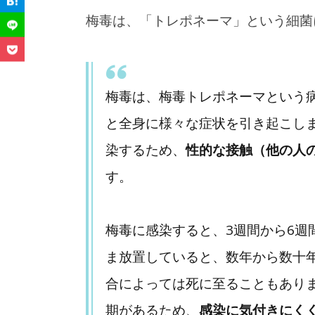
梅毒は、「トレポネーマ」という細菌
3-1.
妊婦健診には必ず行くことが大切
4.
パートナーも一緒に検査を
梅毒は、梅毒トレポネーマという
5.
匿名・無料で受けられる検査もあ
と全身に様々な症状を引き起こし
6.
まとめ
染するため、
性的な接触（他の人
す。
梅毒に感染すると、3週間から6
ま放置していると、数年から数十
合によっては死に至ることもあり
雑談
期があるため、
感染に気付きにく