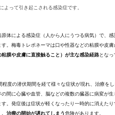
によって引き起こされる感染症です。
病原体による感染症（人から人にうつる病気）で、感
ります
ます。梅毒トレポネーマは口や性器などの粘膜や皮膚
の粘膜や皮膚に直接触ること）が主な感染経路
となっ
週間程度の潜伏期間を経て様々な症状が現れ、治療をし
年の間に心臓や血管、脳などの複数の臓器に病変が生
ます。発症後は症状が軽くなったり一時的に消えたり
雑談
く、治療の開始が遅れてしまう
危険があります。