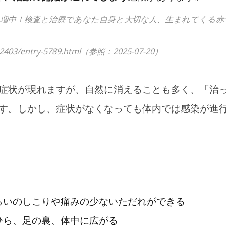
急増中！検査と治療であなた自身と大切な人、生まれてくる赤
e/202403/entry-5789.html（参照：2025-07-20）
026年1月31日
2026年1月17日
Iの性格が良いと感じる
人間は屈辱を感じる
雑談】
士になるらしい【雑
症状が現れますが、自然に消えることも多く、「治
す。しかし、症状がなくなっても体内では感染が進
らいのしこりや痛みの少ないただれができる
ひら、足の裏、体中に広がる