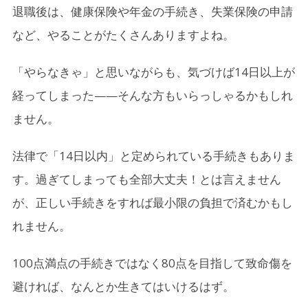
退職後は、健康保険や年金の手続き、失業保険の申請
など、やることがたくさんありますよね。
3.
転職先が未定（無職）の場合の手続き
3-1.
健康保険の切り替え
「やらなきゃ」と思いながらも、気づけば14日以上が
3-2.
年金の切り替え
経ってしまった——そんな方もいらっしゃるかもしれ
3-3.
雇用保険（失業手当）
ません。
3-4.
住民税・所得税
法律で「14日以内」と定められている手続きもありま
す。過ぎてしまっても全部大丈夫！とは言えません
4.
もし生活に不安があるなら支援制度も活用を
が、正しい手続きをすれば最小限の負担で済むかもし
5.
この機会に固定費の見直しをするのも◎
れません。
5-1.
固定費の中でも、通信費は見直し効果が高い
100点満点の手続きではなく80点を目指して致命傷を
5-2.
スマホ代は「楽天モバイル」でグッと節約
避ければ、なんとか生きてはいけるはず。
5-3.
自宅のネット環境も「楽天Turbo」でスッキリ快
適