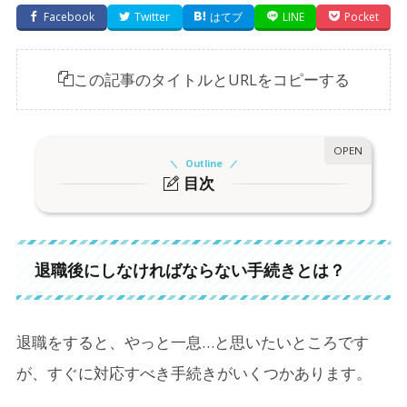
Facebook
Twitter
はてブ
LINE
Pocket
この記事のタイトルとURLをコピーする
Outline
目次
1.
退職後にしなければならない手続きとは？
1-1.
転職先の有無で必要なことが変わります
退職後にしなければならない手続きとは？
2.
転職先が決まっている場合の手続き
2-1.
健康保険と厚生年金
退職をすると、やっと一息…と思いたいところです
2-2.
雇用保険（失業給付）
が、すぐに対応すべき手続きがいくつかあります。
2-3.
住民税の支払い方法