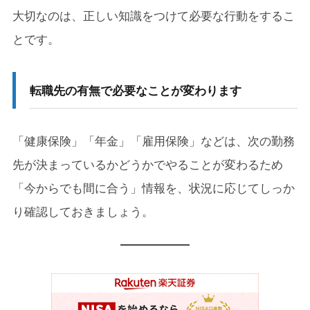
大切なのは、正しい知識をつけて必要な行動をするこ
5-4.
固定費を見直すと、心にもゆとりが生まれる
とです。
6.
退職後は「心」と「体」のケアを大切に
転職先の有無で必要なことが変わります
6-1.
焦らなくていい。まずは「休む」こと
7.
まとめ：焦らず、ひとつずつ手続きを進めましょ
「健康保険」「年金」「雇用保険」などは、次の勤務
う
先が決まっているかどうかでやることが変わるため
「今からでも間に合う」情報を、状況に応じてしっか
り確認しておきましょう。