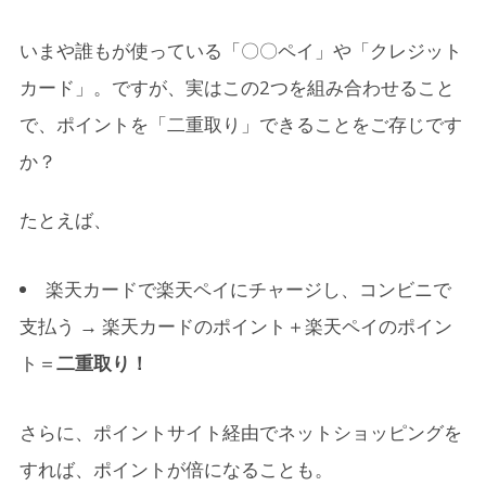
「iDeCo」
いまや誰もが使っている「〇〇ペイ」や「クレジット
4.
4. 固定費の見直しは「節約」よりもインパクト
カード」。ですが、実はこの2つを組み合わせること
大！
で、ポイントを「二重取り」できることをご存じです
4-1.
通信費は努力不要で節約できる優等生
か？
4-2.
楽天モバイル：月3GBまでなら1,078円。楽天ポイ
ントを活用して実質無料も
たとえば、
4-3.
ahamo（アハモ）：大手の安心感＋30GBで2,970
円、5分以内の通話も無料
楽天カードで楽天ペイにチャージし、コンビニで
支払う → 楽天カードのポイント＋楽天ペイのポイン
4-4.
なぜ通信費の見直しが“効く”のか？
ト＝
二重取り！
5.
5. フリマアプリで「眠ったお金」を掘り起こそ
う
さらに、ポイントサイト経由でネットショッピングを
6.
まとめ：知らないだけで損しているかも？
すれば、ポイントが倍になることも。