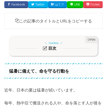
Facebook
Twitter
はてブ
LINE
Pocket
この記事のタイトルとURLをコピーする
Outline
目次
1.
猛暑に備えて、命を守る行動を
2.
熱中症特別警戒アラートとは？
猛暑に備えて、命を守る行動を
3.
熱中症予防の基本行動
3-1.
水分補給はこまめに（のどが渇く前に飲む）
近年、日本の夏は猛暑が続いています。
3-2.
外出時は帽子や日傘を使用
毎年、熱中症で搬送される人や、命を落とす人が後を
3-3.
室内でもエアコンや扇風機を併用