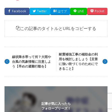
Facebook
Twitter
はてブ
LINE
Pocket
この記事のタイトルとURLをコピーする
耐震補強工事の補助金の利
線状降水帯って何？大雨や
用を検討しましょう【災害
台風の気象情報に注意しよ
に強い街づくりのためにで
う【早めの避難行動を】
きること】
記事が気に入ったら
フォロープリーズ！