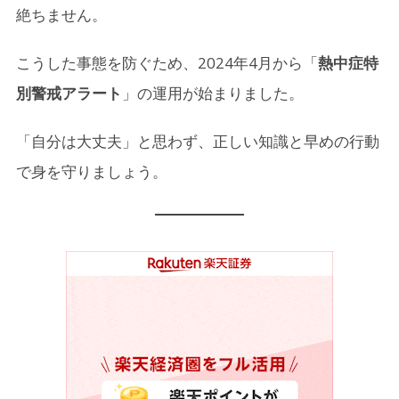
絶ちません。
3-4.
睡眠と栄養をしっかりとる
こうした事態を防ぐため、2024年4月から「
熱中症特
4.
熱中症の初期症状と応急処置
別警戒アラート
」の運用が始まりました。
4-1.
応急処置：
「自分は大丈夫」と思わず、正しい知識と早めの行動
5.
まとめ
で身を守りましょう。