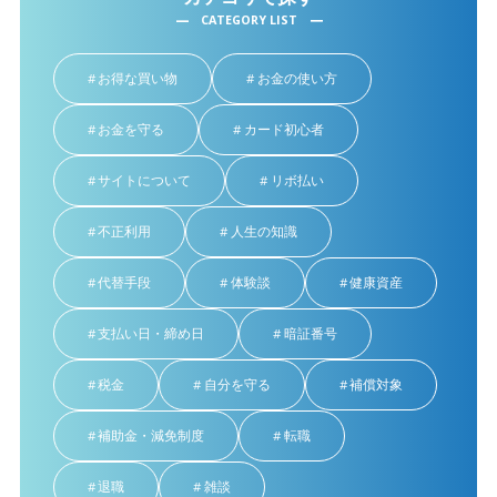
CATEGORY LIST
お得な買い物
お金の使い方
お金を守る
カード初心者
サイトについて
リボ払い
不正利用
人生の知識
代替手段
体験談
健康資産
支払い日・締め日
暗証番号
税金
自分を守る
補償対象
補助金・減免制度
転職
退職
雑談