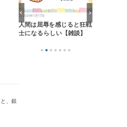
2026年1月13日
2026
感じると狂戦
道徳なんて、誰かに教えて
これ
い【雑談】
もらって身につくもので
る【
はないのさ【雑談】
ると、銀