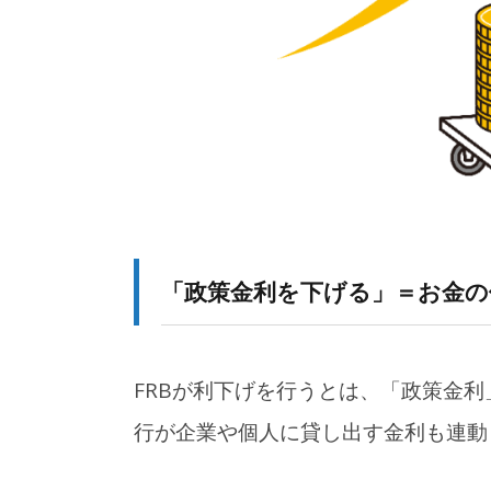
3-1.
為替：ドル安・円高が進みやすい
3-2.
株価：米株高の影響で日本株も上
2025年12月31日
何事もなく過ごせてい
3-3.
債券：金利低下で日本国債も買わ
のは、知らない誰かの
かげ【雑談】
4.
日本への影響（生活面）
4-1.
円高で輸入品価格が下がる可能性
4-2.
企業収益の悪化による賃上げや雇
「政策金利を下げる」＝お金
4-3.
投資家にとっての注意点
5.
おさえておきたいポイント
FRBが利下げを行うとは、「政策金
5-1.
FRBの政策は世界に波及するた
行が企業や個人に貸し出す金利も連動
5-2.
「円高＝良いこと」でも「悪いこ