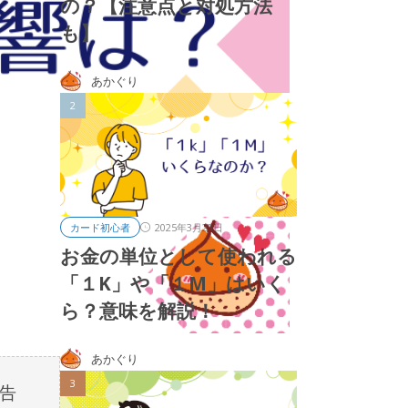
の？【注意点と対処方法
も】
あかぐり
2025年3月23日
カード初心者
お金の単位として使われる
「１K」や「１M」はいく
ら？意味を解説！
あかぐり
告