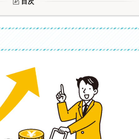
目次
りやすさが変わる
の一環
しやすくなる
下がり、景気刺激効果
クも
雑談
雑談