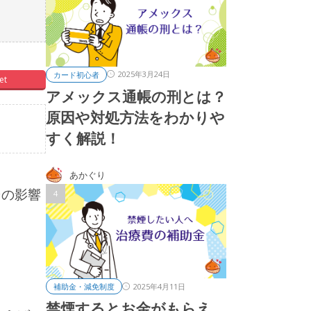
2025年3月24日
カード初心者
et
アメックス通帳の刑とは？
原因や対処方法をわかりや
すく解説！
あかぐり
その影響
。
2025年4月11日
補助金・減免制度
禁煙するとお金がもらえ