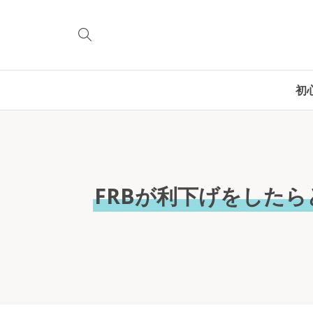
初
FRBが利下げをした