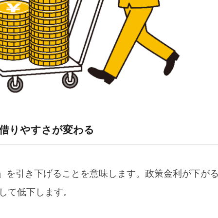
がりやすいが、円高で利益圧迫の懸念も
2026年1月31日
2026年1月17日
る
AIの性格が良いと感じる
人間は屈辱を
れやすい
お
【雑談】
士になるらし
用への影響
の借りやすさが変わる
利」を引き下げることを意味します。政策金利が下が
め、日本も無関係ではない
して低下します。
と」でもない