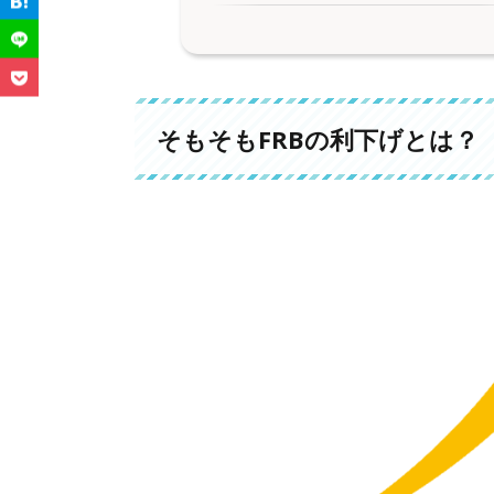
1.
そもそもFRBの利下げとは？
1-1.
「政策金利を下げる」＝お金の借
1-2.
景気を下支えするための金融政策
そもそもFRBの利下げとは？
1-3.
企業・個人の投資や消費が活発化
2.
アメリカ国内で起こること
2-1.
住宅ローンや企業の借入コストが
2-2.
株式市場が上昇しやすい
2-3.
ただし、インフレが再燃するリス
3.
日本への影響（直接的）