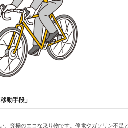
み式」「軽量」タイプも便利
確認する習慣を
2026年1月31日
2026年1月17日
こと
AIの性格が良いと感じる
人間は屈辱を感
【雑談】
士になるらしい
と
どは乗る前に確認しておくこと
や傘差し運転はダメ）
移動手段」
術」
リアやカゴを用意
い、究極のエコな乗り物です。停電やガソリン不足
須装備