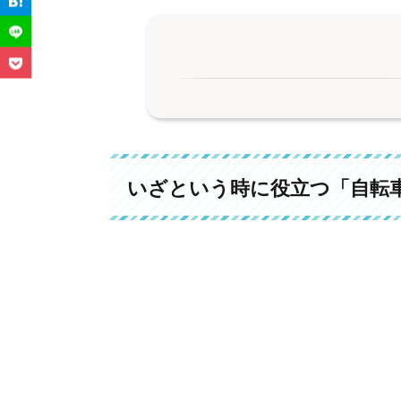
1.
いざという時に役立つ「自転車の
1-1.
燃料も充電もいらない「エコな移
1-2.
渋滞を回避してスムーズに移動で
いざという時に役立つ「自転
1-3.
短距離なら徒歩より圧倒的に早い
1-4.
被災時にも救援・避難手段として
2.
普段から備えておきたい！自転車
2-1.
通勤・通学向けならクロスバイク
雑
2-2.
坂道が多い地域なら電動アシスト