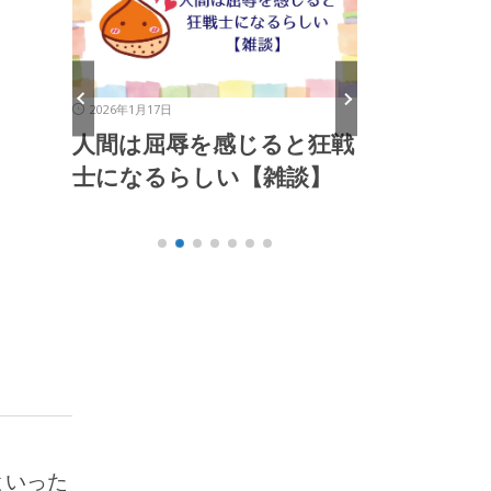
2026年1月13日
2026年1
じると狂戦
道徳なんて、誰かに教えて
これ
【雑談】
もらって身につくもので
る【
はないのさ【雑談】
といった