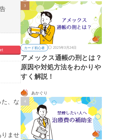
告
2025年3月24日
カード初心者
et
アメックス通帳の刑とは？
原因や対処方法をわかりや
すく解説！
あかぐり
った、な
ありませ