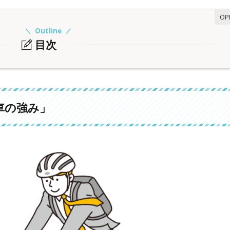
Outline
目次
強み」
動手段」
きる
車の強み」
活用できる
の「選び方」
やシティサイクル
談
雑談
自転車がおすすめ