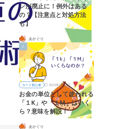
ンが廃止に！例外はある
の？【注意点と対処方法
も】
あかぐり
2025年3月23日
カード初心者
お金の単位として使われる
「１K」や「１M」はいく
ら？意味を解説！
あかぐり