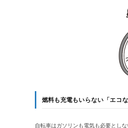
2-3.
災害時を意識するなら「折りたた
2-4.
バッテリーの充電状況を日頃から
2025年12月31日
3.
自転車に乗るために準備しておく
何事もなく過ごせている
のは、知らない誰かのお
3-1.
自転車保険には必ず入っておくこ
かげ【雑談】
3-2.
ヘルメットを着用する
3-3.
タイヤの空気やチェーンの緩みな
3-4.
交通ルールを守る（ながらスマホ
燃料も充電もいらない「エコな
4.
災害時に使うための「自転車防災
4-1.
非常持ち出し品を積めるリアキャ
自転車はガソリンも電気も必要としな
4-2.
ライト・反射板・ヘルメットは必