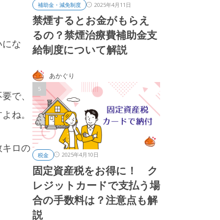
2025年4月11日
補助金・減免制度
禁煙するとお金がもらえ
るの？禁煙治療費補助金支
いにな
給制度について解説
あかぐり
不要で、
すよね。
数キロの
2025年4月10日
税金
固定資産税をお得に！ ク
レジットカードで支払う場
合の手数料は？注意点も解
説