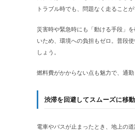
トラブル時でも、問題なく走ることが
4-3.
携帯ポンプ・予備チューブでパン
5.
まとめ：「自転車」は“移動の備え
災害時や緊急時にも「動ける手段」を
いため、環境への負担もゼロ。普段使
しょう。
燃料費がかからない点も魅力で、通勤
渋滞を回避してスムーズに移
電車やバスが止まったとき、地上の道