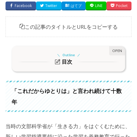
Facebook
Twitter
はてブ
LINE
Pocket
この記事のタイトルとURLをコピーする
Outline
目次
1.
「これだからゆとりは」と言われ続けて十数年
2.
Z世代も言われ放題な気がする
「これだからゆとりは」と言われ続けて十数
3.
「今時の若いやつは」に潜む他責思考
年
当時の文部科学省が「生きる力」をはぐくむために、
新しい学習指導要領に沿った学習を義務教育で行った