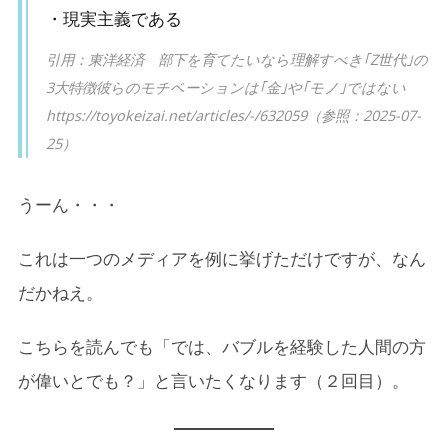
・現実主義である
引用：東洋経済 部下を育てたいなら理解すべき｢Z世代｣の
3大特徴彼らのモチベーションは｢金｣や｢モノ｣ではない
https://toyokeizai.net/articles/-/632059（参照：2025-07-
25）
うーん・・・
これは一つのメディアを例に挙げただけですが、なん
だかねえ。
こちらを読んでも「では、バブルを経験した人間の方
が偉いとでも？」と言いたくなります（２回目）。