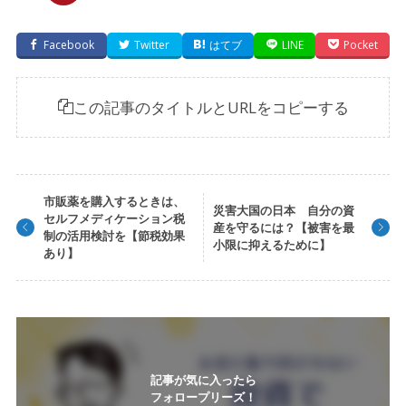
Facebook
Twitter
はてブ
LINE
Pocket
この記事のタイトルとURLをコピーする
市販薬を購入するときは、
災害大国の日本 自分の資
セルフメディケーション税
産を守るには？【被害を最
制の活用検討を【節税効果
小限に抑えるために】
あり】
記事が気に入ったら
フォロープリーズ！