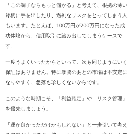
「この調子ならもっと儲かる」と考えて、根拠の薄い
4.
お金に振り回されないための対策
銘柄に手を出したり、過剰なリスクをとってしまう人
4-1.
自分の投資目的（例：老後資金、教育資金など）
もいます。たとえば、100万円が200万円になった成
を定期的に見直す
功体験から、信用取引に踏み出してしまうケースで
4-2.
無理な取引をする前に、一歩引いて「本当にそれ
す。
が必要か」を問う
4-3.
「自分の才能」ではなく「一時的な相場環境だっ
一度うまくいったからといって、次も同じようにいく
た」と受け止める謙虚さ
保証はありません。特に暴騰のあとの市場は不安定に
なりやすく、急落も珍しくないからです。
5.
まとめ
このような時期こそ、「利益確定」や「リスク管理」
を優先しましょう。
「運が良かっただけかもしれない」と一歩引いて考え