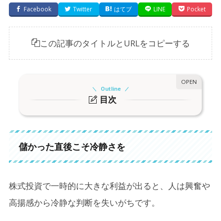
Facebook
Twitter
はてブ
LINE
Pocket
この記事のタイトルとURLをコピーする
Outline
目次
1.
儲かった直後こそ冷静さを
2.
暴騰後に起こりやすい行動パターン
儲かった直後こそ冷静さを
2-1.
大きなリスクをとり始める
2-2.
ギャンブル中毒に近い状態に
株式投資で一時的に大きな利益が出ると、人は興奮や
2-3.
品行や人間関係に悪影響も
高揚感から冷静な判断を失いがちです。
3.
利益が出た後にこそ「コントロール」が必要