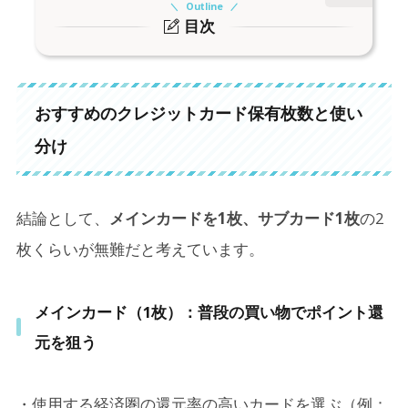
Outline
目次
1.
おすすめのクレジットカード保有枚数と使い分け
おすすめのクレジットカード保有枚数と使い
2.
クレジットカードの持ちすぎ？使わないカードは
解約すべき？
分け
2-1.
1）使わないクレジットカードを解約すべき理由
2-2.
2）使わないカードを持ち続けるメリット
結論として、
メインカードを1枚、サブカード1枚
の2
2-3.
3） 解約すべきカード・持ち続けるべきカードの
枚くらいが無難だと考えています。
判断基準
2-4.
4）クレジットカードの整理方法
メインカード（1枚）：普段の買い物でポイント還
元を狙う
3.
まとめ：使わないクレジットカードは「条件次
第」で整理しよう
・使用する経済圏の還元率の高いカードを選ぶ（例：